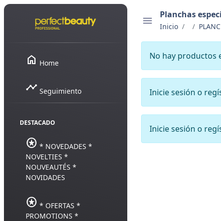
Planchas espec
Inicio
PLANC
No hay productos 
home
Home
timeline
Seguimiento
Inicie sesión o reg
DESTACADO
Inicie sesión o reg
stars
* NOVEDADES *
NOVELTIES *
NOUVEAUTÉS *
NOVIDADES
stars
* OFERTAS *
PROMOTIONS *