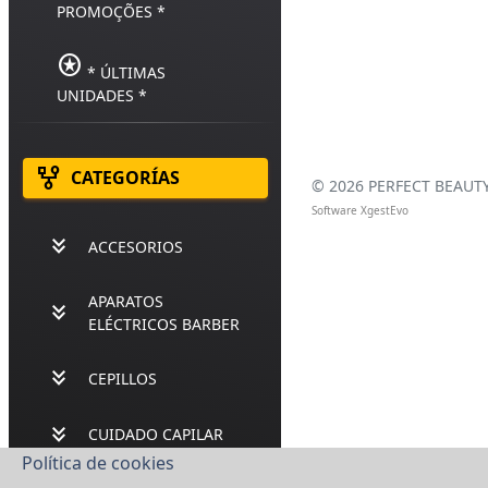
PROMOÇÕES *
stars
* ÚLTIMAS
UNIDADES *
family_history
CATEGORÍAS
©
2026 PERFECT BEAUTY,
Software XgestEvo
keyboard_double_arrow_down
ACCESORIOS
APARATOS
keyboard_double_arrow_down
ELÉCTRICOS BARBER
keyboard_double_arrow_down
CEPILLOS
keyboard_double_arrow_down
CUIDADO CAPILAR
Política de cookies