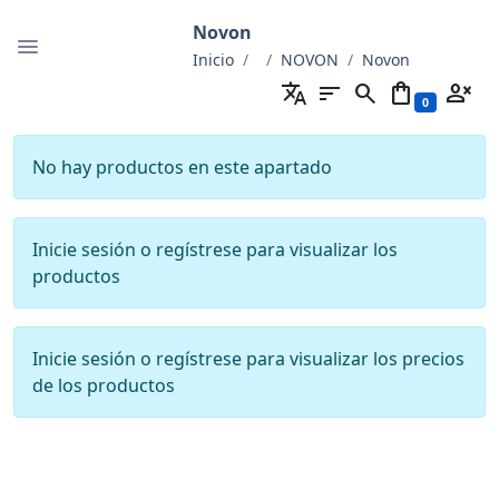
Novon
Inicio
NOVON
Novon
translate
sort
search
shopping_bag
person_cancel
0
No hay productos en este apartado
Inicie sesión o regístrese para visualizar los
productos
Inicie sesión o regístrese para visualizar los precios
de los productos