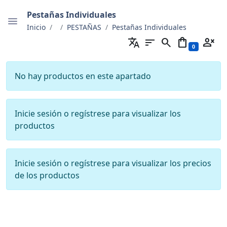
Pestañas Individuales
Inicio
PESTAÑAS
Pestañas Individuales
translate
sort
search
shopping_bag
person_cancel
0
No hay productos en este apartado
Inicie sesión o regístrese para visualizar los
productos
Inicie sesión o regístrese para visualizar los precios
de los productos