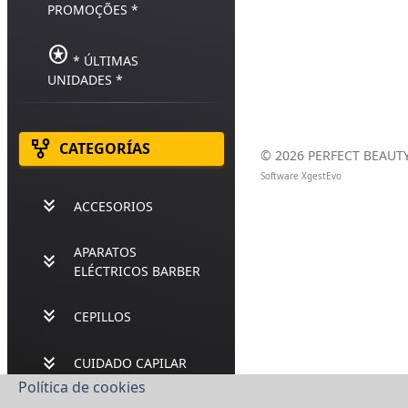
PROMOÇÕES *
stars
* ÚLTIMAS
UNIDADES *
family_history
CATEGORÍAS
©
2026 PERFECT BEAUTY,
Software XgestEvo
keyboard_double_arrow_down
ACCESORIOS
APARATOS
keyboard_double_arrow_down
ELÉCTRICOS BARBER
keyboard_double_arrow_down
CEPILLOS
keyboard_double_arrow_down
CUIDADO CAPILAR
Política de cookies