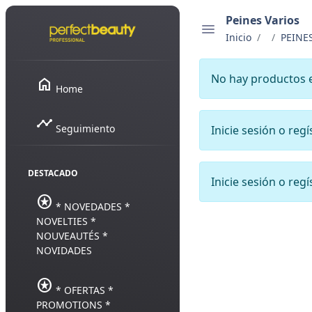
Peines Varios
Inicio
PEINE
No hay productos 
home
Home
timeline
Seguimiento
Inicie sesión o reg
DESTACADO
Inicie sesión o reg
stars
* NOVEDADES *
NOVELTIES *
NOUVEAUTÉS *
NOVIDADES
stars
* OFERTAS *
PROMOTIONS *