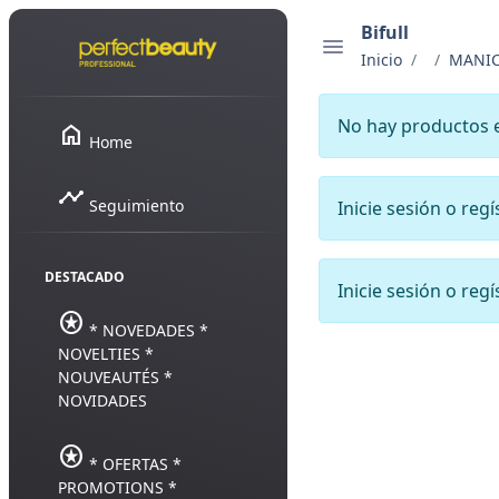
Bifull
Inicio
MANIC
No hay productos 
home
Home
timeline
Seguimiento
Inicie sesión o reg
DESTACADO
Inicie sesión o reg
stars
* NOVEDADES *
NOVELTIES *
NOUVEAUTÉS *
NOVIDADES
stars
* OFERTAS *
PROMOTIONS *