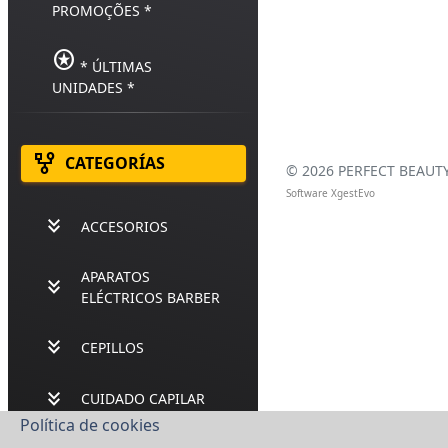
PROMOÇÕES *
stars
* ÚLTIMAS
UNIDADES *
family_history
CATEGORÍAS
©
2026 PERFECT BEAUTY,
Software XgestEvo
keyboard_double_arrow_down
ACCESORIOS
APARATOS
keyboard_double_arrow_down
ELÉCTRICOS BARBER
keyboard_double_arrow_down
CEPILLOS
keyboard_double_arrow_down
CUIDADO CAPILAR
Política de cookies