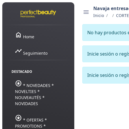
Navaja entresa
Inicio
CORTE
No hay productos 
home
Home
timeline
Seguimiento
Inicie sesión o reg
DESTACADO
Inicie sesión o reg
stars
* NOVEDADES *
NOVELTIES *
NOUVEAUTÉS *
NOVIDADES
stars
* OFERTAS *
PROMOTIONS *