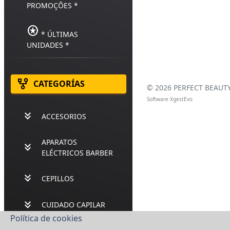
PROMOÇÕES *
stars
* ÚLTIMAS
UNIDADES *
family_history
CATEGORÍAS
©
2026 PERFECT BEAUTY,
Software XgestEvo
keyboard_double_arrow_down
ACCESORIOS
APARATOS
keyboard_double_arrow_down
ELÉCTRICOS BARBER
keyboard_double_arrow_down
CEPILLOS
keyboard_double_arrow_down
CUIDADO CAPILAR
Política de cookies