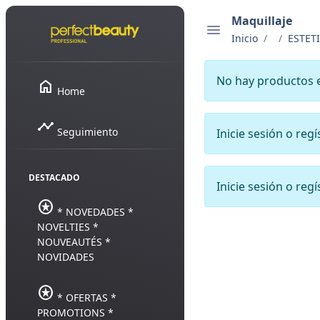
Maquillaje
Inicio
ESTET
No hay productos 
home
Home
timeline
Seguimiento
Inicie sesión o reg
DESTACADO
Inicie sesión o reg
stars
* NOVEDADES *
NOVELTIES *
NOUVEAUTÉS *
NOVIDADES
stars
* OFERTAS *
PROMOTIONS *