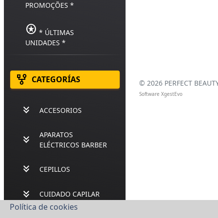
PROMOÇÕES *
stars
* ÚLTIMAS
UNIDADES *
family_history
CATEGORÍAS
©
2026 PERFECT BEAUTY,
Software XgestEvo
keyboard_double_arrow_down
ACCESORIOS
APARATOS
keyboard_double_arrow_down
ELÉCTRICOS BARBER
keyboard_double_arrow_down
CEPILLOS
keyboard_double_arrow_down
CUIDADO CAPILAR
Política de cookies