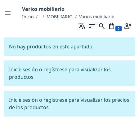
Varios mobiliario
Inicio
MOBILIARIO
Varios mobiliario
translate
sort
search
shopping_bag
person_cancel
0
No hay productos en este apartado
Inicie sesión o regístrese para visualizar los
productos
Inicie sesión o regístrese para visualizar los precios
de los productos